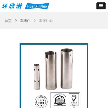
Control Render
Error!ControlType:productSlideBind,StyleName:Style1,ColorName:Item0,Message:
ControlType:productSlideBind Error:未将对象引用设置到对象的实例。
首页
ꄲ
车床件
ꄲ
车床件40