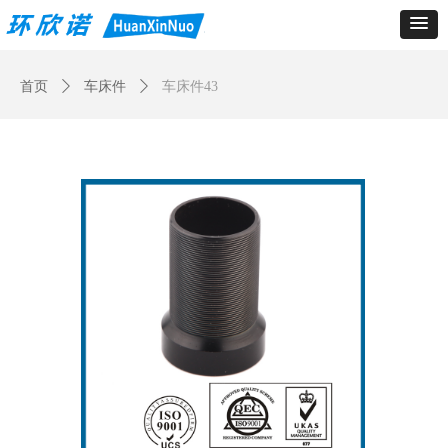
Control Render
Error!ControlType:productSlideBind,StyleName:Style1,ColorName:Item0,Message:
ControlType:productSlideBind Error:未将对象引用设置到对象的实例。
首页
ꄲ
车床件
ꄲ
车床件43