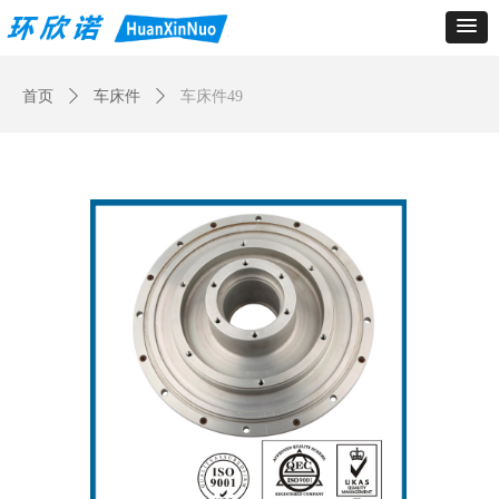
Control Render
Error!ControlType:productSlideBind,StyleName:Style1,ColorName:Item0,Message:
ControlType:productSlideBind Error:未将对象引用设置到对象的实例。
首页
ꄲ
车床件
ꄲ
车床件49