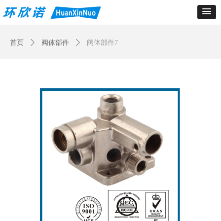
Control Render
Error!ControlType:productSlideBind,StyleName:Style1,ColorName:Item0,Message:
ControlType:productSlideBind Error:未将对象引用设置到对象的实例。
首页
ꄲ
阀体部件
ꄲ
阀体部件7