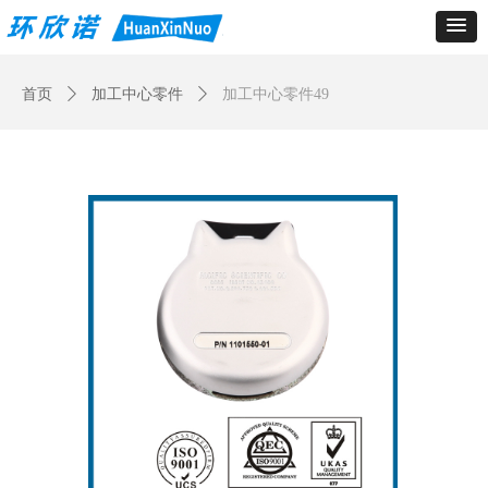
Control Render
Error!ControlType:productSlideBind,StyleName:Style1,ColorName:Item0,Message:
ControlType:productSlideBind Error:未将对象引用设置到对象的实例。
首页
ꄲ
加工中心零件
ꄲ
加工中心零件49