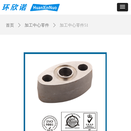
Control Render
Error!ControlType:productSlideBind,StyleName:Style1,ColorName:Item0,Message:
ControlType:productSlideBind Error:未将对象引用设置到对象的实例。
首页
ꄲ
加工中心零件
ꄲ
加工中心零件51